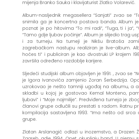
mijenja Branko Sauka i klavijaturist Zlatko Volarević.
Album-nasljednik megasellera “Sanjati” zvao se “T
snimila ga je koncertna postava banda. Album je
poznat je po hitovima “To mi radi”, “Tuga, ti i ja“, “V
“Tamo gdje ljubav počinje”. Album je slijedio trag us
i za turneju. Na turneji je Nikšu Bratoša zami
zagrebačkom nastupu realiziran je live-album. 
hoćes ti” i publiciran je kao dvostruki LP krajem 1
završila određeno razdoblje karijere.
Sljedeći studijski album objavljen je 1991. , zvao se 
je Igora Ivanovića zamjenio Zoran Šerbedzija. Opor
uzrokovao je nešto tamniji ugođaj na albumu, a 
skladbi u kojoj je gostovao Kemal Monteno, pam
ljubavi” i “Moje najmilije”. Predviđena turneja je zb
članovi grupe odlučili su prestati s radom. Ratnu
kompilacija sastavljena 1993. “Ima nešto od srca d
grupe.
Zlatan Arslanagić odlazi u inozemstvo, a Drazen Ž
Zagreb, gdje 1994. Opet okupljaju band. U njemu s