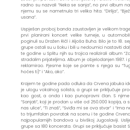
radno su nazvali “Neka se sanja”, no prvi album n
njemu su se nametnula tri velika hita: “Dirlija”, “Bjež
usana”.
Uspješan proboj banda zaustavljen je velikom trag
prvi planirani koncert velike turneje, u automobi
poginuli su Dražen Ričl i Aljoša Buha. Bilo je to 18. 
grupe ostali su u šoku i bili u nedoumici nastaviti dal
te godine u Splitu njih su trojica realizirali album
stradalim prijateljima. Album je objelodanjen 1987. i po 
reklamirao. Pjesme koje se pamte s njega su “Tu
hoćes ti)” i “Ako, ako”.
Krajem te godine pada odluka da Crvena jabuka ide
je ulogu vokalnog solista, a grupi se priključuje pro
kao gost, a onda i kao punopravni član. S njime
“Sanjati”, koji je prodan u više od 250.000 kopija, a s
nas ulice”, “Ti znaš“, “Sviđa mi se ova stvar” i “Ima 
to trijumfalan povratak na scenu i te godine Crven
najpopularnijih bandova u bivškoj Jugoslaviji. Uslije
grupe sa 180 koncerata. Grupi se priključuje basist 