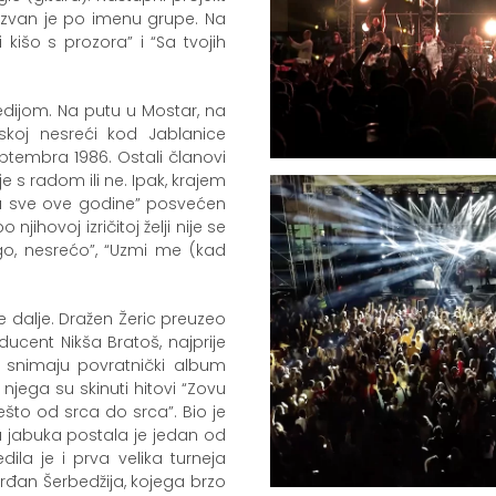
azvan je po imenu grupe. Na
i kišo s prozora” i “Sa tvojih
edijom. Na putu u Mostar, na
lskoj nesreći kod Jablanice
septembra 1986. Ostali članovi
je s radom ili ne. Ipak, krajem
 “Za sve ove godine” posvećen
njihovoj izričitoj želji nije se
go, nesrećo”, “Uzmi me (kad
 dalje. Dražen Žeric preuzeo
ducent Nikša Bratoš, najprije
 snimaju povratnički album
 njega su skinuti hitovi “Zovu
nešto od srca do srca”. Bio je
a jabuka postala je jedan od
dila je i prva velika turneja
Srđan Šerbedžija, kojega brzo