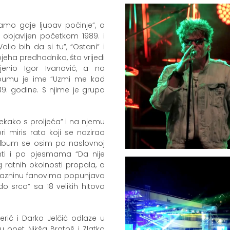
amo gdje ljubav počinje”, a
 objavljen početkom 1989. i
olio bih da si tu”, “Ostani” i
pjeha predhodnika, što vrijedi
jenio Igor Ivanović, a na
Albumu je ime “Uzmi me kad
989. godine. S njime je grupa
“Nekako s proljeća” i na njemu
i miris rata koji se nazirao
album se osim po naslovnoj
ti i po pjesmama “Da nije
og ratnih okolnosti propala, a
 prazninu fanovima popunjava
o srca” sa 18 velikih hitova
erić i Darko Jelčić odlaze u
u opet Nikša Bratoš i Zlatko