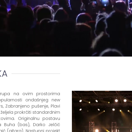
KA
grupa na ovim prostorima
opularnosti ondašnjeg new
rs, Zabranjeno pušenje, Plavi
 željela prokrčiti standardnim
tovima. Originalnu postavu
oša Buha (bas), Darko Jelčić
gić (gitara). Nastupni projekt