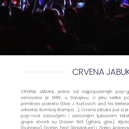
CRVENA JABU
CRVENA JABUKA, jedna od najpopularnijih pop-
osnovana je 1985. u Sarajevu. U jeku velike p
primitives pokreta (Elvis J. Kurtovich and his Meteo
orkestar, Bombaj štampa ...), Crvena jabuka put si je
pop-rock sazvučjem i serioznijim ljubavnim teks
grupe stvorili su Drazen Ričl (gitara, glas), Alj
(bubnjevi), Dražen Žerić (klavijature) i Zlatko Arslana