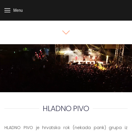
Menu
HLADNO PIVO
HLADNO PIVO je hrvatska rok (nekada pank) grupa iz