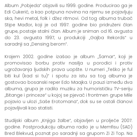
Album „Pobjeda“ objavili su 1999. godine. Producirao ga je
Edi Cukerić, a kao potpuna novina na njemu se pojavljuju
ska, hevi metal, folk i džez ritmovi. Od tog albuma trubač
Stipe Mađor, koji je od 1997. godine bio pridruženi član
grupe, postaje stalni član. Album je sniman od 16. avgusta
do 23. avgusta 1997, u produkciji „Gajba Rekords“ u
saradnji sa „Densing berom“.
Krajem 2002. godine izašao je album „Šamar“, koji je
promovisao borbu protiv nasilja u porodici i protiv
ugrožavanja ljudskih prava uopšte. U numeri „Teško je ful
biti kul (kad si tu)“ i spotu za istu sa tog albuma je
gostovao bosanski reper Edo Maajka. U pauzi između dva
albuma, grupa je radila muziku za humorističku TV-seriju
„Bitange i princeze“ u kojoj se pjevač i frontmen grupe Mile
pojavio u ulozi „Saše Erotomana“, dok su se ostali članovi
pojavljivali kao statisti.
Studijski album „Knjiga žalbe“, objavljen u proljeće 2007.
godine. Postprodukciju albuma radio je u Memfisu (SAD)
Bred Blekvud, poznat po saradnji sa grupom Zi Zi Top. Na