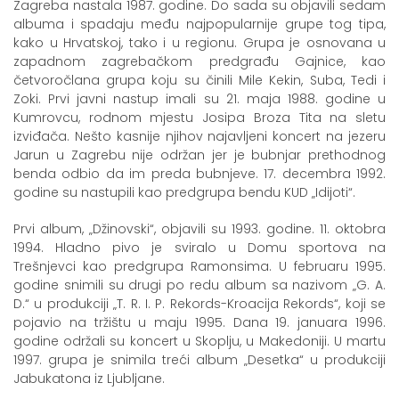
Zagreba nastala 1987. godine. Do sada su objavili sedam
albuma i spadaju među najpopularnije grupe tog tipa,
kako u Hrvatskoj, tako i u regionu. Grupa je osnovana u
zapadnom zagrebačkom predgrađu Gajnice, kao
četvoročlana grupa koju su činili Mile Kekin, Suba, Tedi i
Zoki. Prvi javni nastup imali su 21. maja 1988. godine u
Kumrovcu, rodnom mjestu Josipa Broza Tita na sletu
izviđača. Nešto kasnije njihov najavljeni koncert na jezeru
Jarun u Zagrebu nije održan jer je bubnjar prethodnog
benda odbio da im preda bubnjeve. 17. decembra 1992.
godine su nastupili kao predgrupa bendu KUD „Idijoti“.
Prvi album, „Džinovski“, objavili su 1993. godine. 11. oktobra
1994. Hladno pivo je sviralo u Domu sportova na
Trešnjevci kao predgrupa Ramonsima. U februaru 1995.
godine snimili su drugi po redu album sa nazivom „G. A.
D.“ u produkciji „T. R. I. P. Rekords-Kroacija Rekords“, koji se
pojavio na tržištu u maju 1995. Dana 19. januara 1996.
godine održali su koncert u Skoplju, u Makedoniji. U martu
1997. grupa je snimila treći album „Desetka“ u produkciji
Jabukatona iz Ljubljane.