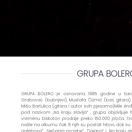
GRUPA BOLER
GRUPA BOLERO je osnovana 1985 godine u Saraj
Grabovac (bubnjevi), Mustafa Čizmić (bas gitara), 
Mišo Bartulica (gitara i autor svih pjesama)Mile Anđe
pod nazivom „Na kraju slavlja“ , grupa objavljuje
vremenu Diskoton prodaje preko 150.000 ploča. O
našle na albumu čak 8 njih su postali hitovi, dok s
galebova“, „Sjećanja na tebe“, „Dajana“ i „Na kraju 