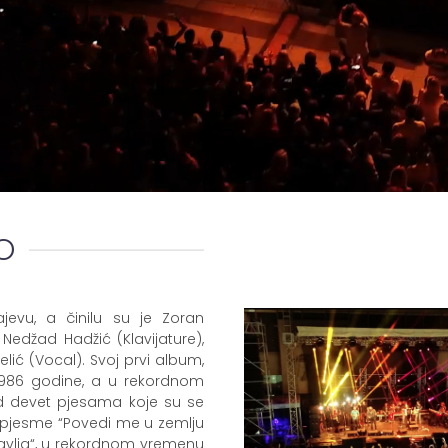
O
evu, a činilu su je Zoran
Nedžad Hadžić (Klavijature),
lić (Vocal). Svoj prvi album,
 1986 godine, a u rekordnom
d devet pjesama koje su se
u pjesme “Povedi me u zemlju
slavlja“, u rekordnom vremenu