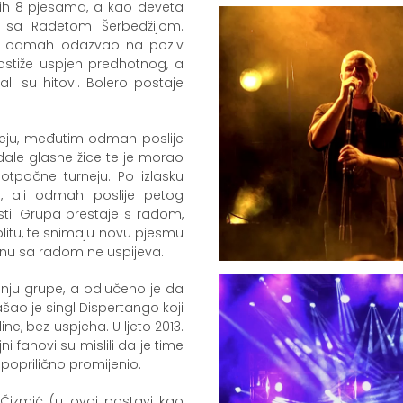
vih 8 pjesama, a kao deveta
la sa Radetom Šerbedžijom.
se odmah odazvao na poziv
stiže uspjeh predhotnog, a
i su hitovi. Bolero postaje
neju, međutim odmah poslije
dale glasne žice te je morao
tpočne turneju. Po izlasku
u, ali odmah poslije petog
sti. Grupa prestaje s radom,
litu, te snimaju novu pjesmu
nu sa radom ne uspijeva.
anju grupe, a odlučeno je da
šao je singl Dispertango koji
ne, bez uspjeha. U ljeto 2013.
 fanovi su mislili da je time
poprilično promijenio.
 Čizmić (u ovoj postavi kao