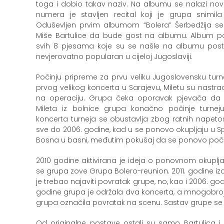
toga i dobio takav naziv. Na albumu se nalazi no
numera je stavljen recital koji je grupa snimi
Oduševljen prvim albumom “Bolera” Šerbedžija 
Miše Bartulice da bude gost na albumu. Album po
svih 8 pjesama koje su se našle na albumu postal
nevjerovatno popularan u cijeloj Jugoslaviji.
Počinju pripreme za prvu veliku Jugoslovensku tur
prvog velikog koncerta u Sarajevu, Miletu su nastra
na operaciju. Grupa čeka oporavak pjevača da o
Mileta iz bolnice grupa konačno počinje turnej
koncerta turneja se obustavlja zbog ratnih napeto
sve do 2006. godine, kad u se ponovo okupljaju u Sp
Bosna u basni, međutim pokušaj da se ponovo poč
2010 godine aktivirana je ideja o ponovnom okuplj
se grupa zove Grupa Bolero-reunion. 2011. godine iza
je trebao najaviti povratak grupe, no, kao i 2006. godi
godine grupa je održala dva koncerta, a mnogobrojni
grupa označila povratak na scenu. Sastav grupe se 
Od originalne postave ostali su samo Bartulica i