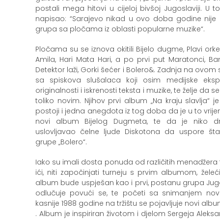
postali mega hitovi u cijeloj bivšoj Jugoslaviji. U 
napisao: “Sarajevo nikad u ovo doba godine nije 
grupa sa pločama iz oblasti popularne muzike“.
Pločama su se iznova okitili Bijelo dugme, Plavi orkes
Amila, Hari Mata Hari, a po prvi put Maratonci, Bam
Detektor laži, Gorki šećer i Bolero&. Zadnja na ovom 
sa spiskova slušalaca koji osim medijske eks
originalnosti i iskrenosti teksta i muzike, te želje da 
toliko novim. Njihov prvi album „Na kraju slavlja
postoji i jedna anegdota iz tog doba da je u to vri
novi album Bijelog Dugmeta, te da je niko dr
uslovljavao čelne ljude Diskotona da uspore št
grupe „Bolero“.
Iako su imali dosta ponuda od različitih menadžera 
ići, niti započinjati turneju s prvim albumom, želeći
album bude uspješan kao i prvi, postanu grupa Jug
odlučuje povući se, te početi sa snimanjem novo
kasnije 1988 godine na tržištu se pojavljuje novi al
. Album je inspiriran životom i djelom Sergeja Aleksa