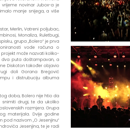
to vrijeme novinar Jubox-a je
imalo manje snijega, a više
tar, Merlin, Vatreni poljubac,
binosi, Monaliza, Ruletbugi,
spisku, grupa „Bolero“ je prva
poniranosti vode računa o
se projekt može nazvati koliko-
“ je dva puta doštampavan, a
jeme Diskoton također objavio
ugi doli Gorana Bregović
ampu i distrubuciju albuma
tog doba, Bolero nije htio da
 snimiti drugi, te da ukoliko
oslovenskih razmjera. Grupa
g materijala. Dvije godine
bum pod nazivom „O Jesenjinu“
ndrovića Jesenjina, te je radi