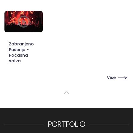
Zabranjeno
Pušenje -
Počasna
salva
Više
PORTFOLIO