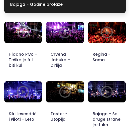
Bajaga - Godine prolaze
Hladno Pivo -
Crvena
Regina -
Teško je ful
Jabuka -
Sama
biti kul
Dirlija
Kiki Lesendrić
Zoster -
Bajaga - Sa
i Piloti - Leto
Utopija
druge strane
jastuka