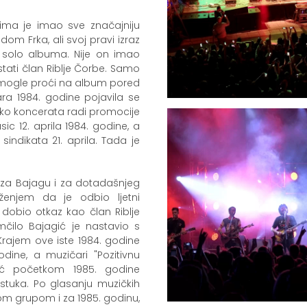
ma je imao sve značajniju
dom Frka, ali svoj pravi izraz
 solo albuma. Nije on imao
stati član Riblje Čorbe. Samo
isu mogle proći na album pored
ra 1984. godine pojavila se
liko koncerata radi promocije
ic 12. aprila 1984. godine, a
ndikata 21. aprila. Tada je
 i za Bajagu i za dotadašnjeg
ženjem da je odbio ljetni
obio otkaz kao član Riblje
mčilo Bajagić je nastavio s
 Krajem ove iste 1984. godine
odine, a muzičari "Pozitivnu
eć početkom 1985. godine
astuka. Po glasanju muzičkih
ljom grupom i za 1985. godinu,