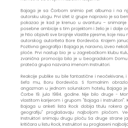
Bajaga je sa Čorbom snimio pet albuma i na nji
autorsku ulogu. Prvi izlet iz grupe napravio je sa ben
pokazao je kad je krenuo u avanturu – snimanje
posebne ambicije s tim projektom i želio je i dalje o
je htio objaviti sve brojnije vlastite pjesme, koje n
autorskog autoriteta Bore Đordevića. Krajem janua
Pozitivna geografija i Bajaga je, naravno, izveo neko
ploće. Prvi nastup bio je u zagrebačkom klubu Kulus
zvanična promocija bila je u beogradskom Domu si
prateća grupa nazvana imenom Instruktori.
Reakcije publike su bile fantastične i neočekivane,
šefa mu, Boru Đordevića. S formalnim obrazlo
angazman u jednom solunskom hotelu, Bajaga je d
Čorbe 19. jula 1984. godine. Nije bilo druge - Mo
vlastitom karijerom i grupom "Bajaga i Instruktori".
Bajaga u anketi lista Rock dobija titulu rokera g
geografiju" proglašavaju najboljom pločom. V
Instruktori snimaju drugu ploču Sa druge strane j
kritičara u listu Rock, Instruktori su proglaseni najbo