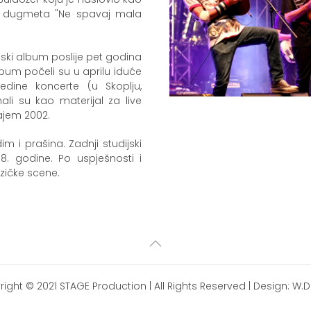
log dugmeta "Ne spavaj mala
ijski album poslije pet godina
bum počeli su u aprilu iduće
edine koncerte (u Skoplju,
ali su kao materijal za live
rajem 2002.
im i prašina. Zadnji studijski
8. godine. Po uspješnosti i
zičke scene.
right © 2021
STAGE Production
| All Rights Reserved | Design:
W.D