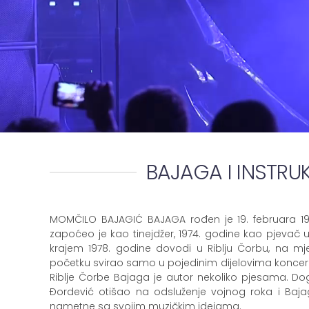
BAJAGA I INSTRU
MOMČILO BAJAGIĆ BAJAGA rođen je 19. februara 196
zapoćeo je kao tinejdžer, 1974. godine kao pjevač u
krajem 1978. godine dovodi u Riblju Čorbu, na mje
početku svirao samo u pojedinim dijelovima konc
Riblje Čorbe Bajaga je autor nekoliko pjesama. Do
Đordević otišao na odsluženje vojnog roka i Bajaga
nametne sa svojim muzičkim idejama.