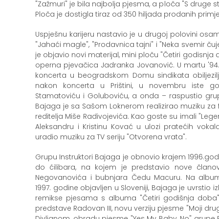
"Zažmuri" je bila najbolja pjesma, a ploča "S druge 
Ploča je dostigla tiraz od 350 hiljada prodanih primj
Uspješnu karijeru nastavio je u drugoj polovini os
"Jahaći magle", "Prodavnica tajni" i "Neka svemir čuj
je objavio novi materijal, mini ploču "Četiri godisnja 
operna pjevačica Jadranka Jovanović. U martu '94. B
koncerta u beogradskom Domu sindikata obiljezilji
nakon koncerta u Prištini, u novembru iste g
Stamatoviću i Goluboviću, a onda – raspustio grupu.
Bajaga je sa Sašom Loknerom realizirao muziku za fil
reditelja Miše Radivojevića. Kao goste su imali "Lege
Aleksandru i Kristinu Kovać u ulozi pratećih vokal
uradio muziku za TV seriju "Otvorena vrata".
Grupu Instruktori Bajaga je obnovio krajem 1996.godi
do ćilibara, na kojem je predstavio nove člano
Negovanovića i bubnjara Čedu Macuru. Na album N
1997. godine objavljen u Sloveniji, Bajaga je uvrstio iz
remikse pjesama s albuma "Četiri godišnja doba",
predstave Radovan III, novu verziju pjesme "Moji dru
Divljanom, obradu pjesme "Yes My Baby, No" grupe B