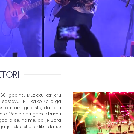
KTORI
0. godine. Muzičku karijeru
 sastavu TNT. Rajko Kojić ga
sto ritam gitariste, da bi u
erata. Već na drugom albumu
godilo se, naime, da je Bora
 je iskoristio priliku da se