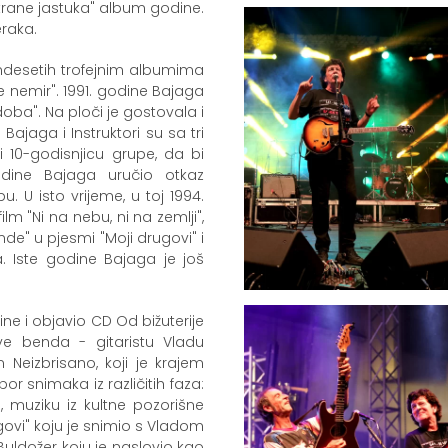
strane jastuka" album godine.
eraka.
amdesetih trofejnim albumima
e nemir". 1991. godine Bajaga
doba". Na ploči je gostovala i
ajaga i Instruktori su sa tri
 10-godisnjicu grupe, da bi
odine Bajaga uručio otkaz
 U isto vrijeme, u toj 1994.
m "Ni na nebu, ni na zemlji",
nde" u pjesmi "Moji drugovi" i
a. Iste godine Bajaga je još
ne i objavio CD Od bižuterije
ve benda - gitaristu Vladu
eizbrisano, koji je krajem
bor snimaka iz različitih faza:
 muziku iz kultne pozorišne
govi" koju je snimio s Vladom
uldožer koju je naslovio kao