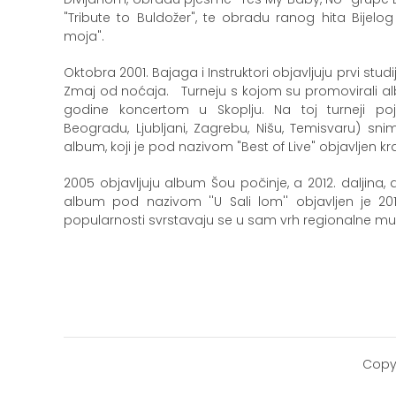
"Tribute to Buldožer", te obradu ranog hita Bije
moja".
Oktobra 2001. Bajaga i Instruktori objavljuju prvi stud
Zmaj od noćaja. Turneju s kojom su promovirali al
godine koncertom u Skoplju. Na toj turneji poj
Beogradu, Ljubljani, Zagrebu, Nišu, Temisvaru) snim
album, koji je pod nazivom "Best of Live" objavljen k
2005 objavljuju album Šou počinje, a 2012. daljina, d
album pod nazivom ''U Sali lom'' objavljen je 201
popularnosti svrstavaju se u sam vrh regionalne mu
Copy